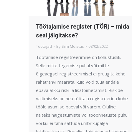
Töötajamise register (TÖR) – mida
seal jälgitakse?
Töötajad
By
Siim Mõistus
08/02/2022
Töötamise registreerimine on kohustuslik.
Selle mitte tegemise puhul või mitte
õigeaegsel registreerimisel ei pruugita kohe
rahatrahvi määrata, kuid võid tuua endale
ebavajalikku riski ja lisatoimetamist. Riskide
vältimiseks on hea töötaja registreerida kohe
tööle asumise päeval või varem. Oluline
näiteks haigestumiste või tööõnnetuste puhul
või kui ei taha sattuda ümbrikupalga
kahtlusaluseks. Reeglina täidab need andmed