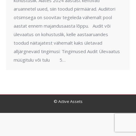
kohustuslik. Alates 2024 aastast kehtivad
aruannetel uued, siin toodud piirmäärad. Audiitori
otsimsega on soovitav tegeleda vähemalt pool
aastat ennem majandusaasta lõppu. Audit või
ülevaatus on kohustuslik, kelle aastaaruandes
toodud näitajatest vähemalt kaks ületavad
alljärgnevaid tingimusi: Tingimused Audit Ülevaatus
müügitulu või tulu 5…
© Active Assets