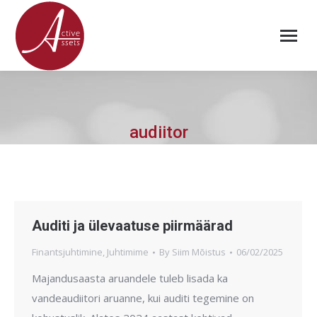
audiitor
Auditi ja ülevaatuse piirmäärad
Finantsjuhtimine
,
Juhtimime
By
Siim Mõistus
06/02/2025
Majandusaasta aruandele tuleb lisada ka
vandeaudiitori aruanne, kui auditi tegemine on