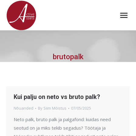
brutopalk
Kui palju on neto vs bruto palk?
Nõuanded
By
Siim Mõistus
07/05/2025
Neto palk, bruto palk ja palgafond: kuidas need
seotud on ja miks tekib segadus? Töötaja ja