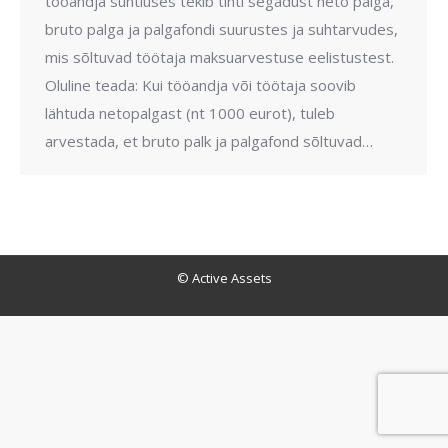
tööandja suhtluses tekib tihti segadust neto palga,
bruto palga ja palgafondi suurustes ja suhtarvudes,
mis sõltuvad töötaja maksuarvestuse eelistustest.
Oluline teada: Kui tööandja või töötaja soovib
lähtuda netopalgast (nt 1000 eurot), tuleb
arvestada, et bruto palk ja palgafond sõltuvad…
© Active Assets