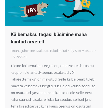
Käibemaksu tagasi küsimine maha
kantud arvetelt
Finantsjuhtimine
,
Maksud
,
Tulud-kulud
By
Siim Mõistus
12/09/2021
Üldine käibemaksu reegel on, et käive tekib siis kui
kaup on üle antud/teenus osutatud või
raha(ettemaks) on makstud. Selle käibe pealt tuleb
maksta käibemaks isegi siis kui oled kauba/teenuse
on osutatud (arve esitanud), kuid ei ole selle eest
raha saanud. Lisaks ei luba ka seadus sellisel juhul
teha kreeditarvet kuna kaup/teenus on osutatud