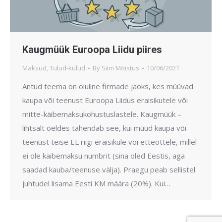
Kaugmüük Euroopa Liidu piires
Maksud
,
Tulud-kulud
By
Siim Mõistus
10/06/2021
Antud teema on oluline firmade jaoks, kes müüvad
kaupa või teenust Euroopa Liidus eraisikutele või
mitte-käibemaksukohustuslastele. Kaugmüük –
lihtsalt öeldes tähendab see, kui müüd kaupa või
teenust teise EL riigi eraisikule või etteõttele, millel
ei ole käibemaksu numbrit (sina oled Eestis, aga
saadad kauba/teenuse välja). Praegu peab sellistel
juhtudel lisama Eesti KM määra (20%). Kui…