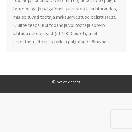
tööandja suhtluses tekib tihti segadust neto palga,
bruto palga ja palgafondi suurustes ja suhtarvudes,
mis sõltuvad töötaja maksuarvestuse eelistustest.
Oluline teada: Kui tööandja või töötaja soovib
lähtuda netopalgast (nt 1000 eurot), tuleb
arvestada, et bruto palk ja palgafond sõltuvad…
© Active Assets