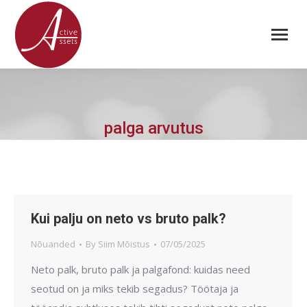
palga arvutus
Kui palju on neto vs bruto palk?
Nõuanded
By
Siim Mõistus
07/05/2025
Neto palk, bruto palk ja palgafond: kuidas need
seotud on ja miks tekib segadus? Töötaja ja