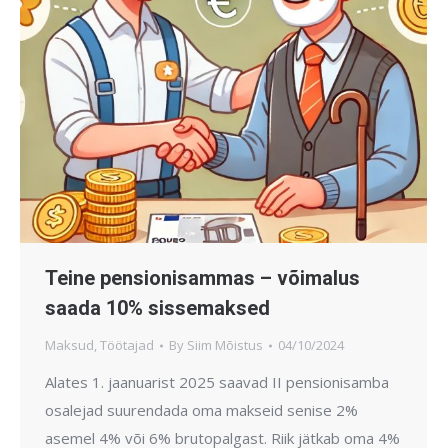
Teine pensionisammas – võimalus
saada 10% sissemaksed
Maksud
,
Töötajad
By
Siim Mõistus
04/10/2024
Alates 1. jaanuarist 2025 saavad II pensionisamba
osalejad suurendada oma makseid senise 2%
asemel 4% või 6% brutopalgast. Riik jätkab oma 4%