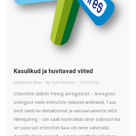
Kasulikud ja huvitavad viited
Juhtimime
,
Muu
By
Siim Mõistus
10/10/2022
Ettevõtte üldinfo Päring äriregistrist – Äriregistri
ostingust näeb ettevõtte üldiseid andmieid. Tasu
eest näeb ka deitailsemat ja aastaaruannete infot.
Nimepäring – siin saab kontrollida nime sobivust kui
on soov uut ettevõtet luua või nime vahetada.
Tegelikud kasusaajad – päring juriidiliste isikutega