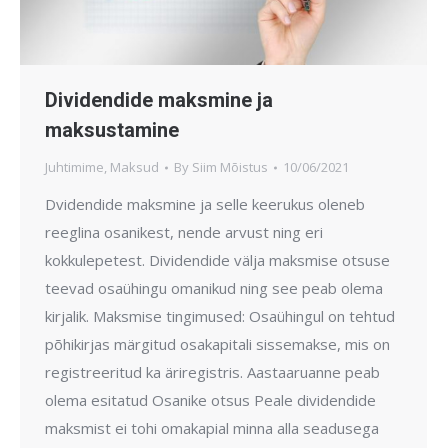
Dividendide maksmine ja
maksustamine
Juhtimime
,
Maksud
By
Siim Mõistus
10/06/2021
Dvidendide maksmine ja selle keerukus oleneb
reeglina osanikest, nende arvust ning eri
kokkulepetest. Dividendide välja maksmise otsuse
teevad osaühingu omanikud ning see peab olema
kirjalik. Maksmise tingimused: Osaühingul on tehtud
põhikirjas märgitud osakapitali sissemakse, mis on
registreeritud ka äriregistris. Aastaaruanne peab
olema esitatud Osanike otsus Peale dividendide
maksmist ei tohi omakapial minna alla seadusega