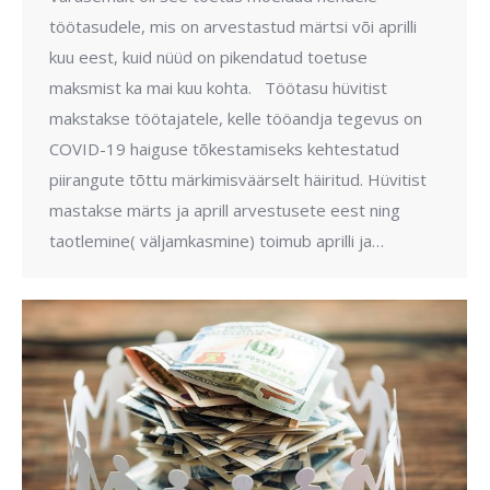
töötasudele, mis on arvestastud märtsi või aprilli
kuu eest, kuid nüüd on pikendatud toetuse
maksmist ka mai kuu kohta. Töötasu hüvitist
makstakse töötajatele, kelle tööandja tegevus on
COVID-19 haiguse tõkestamiseks kehtestatud
piirangute tõttu märkimisväärselt häiritud. Hüvitist
mastakse märts ja aprill arvestusete eest ning
taotlemine( väljamkasmine) toimub aprilli ja…