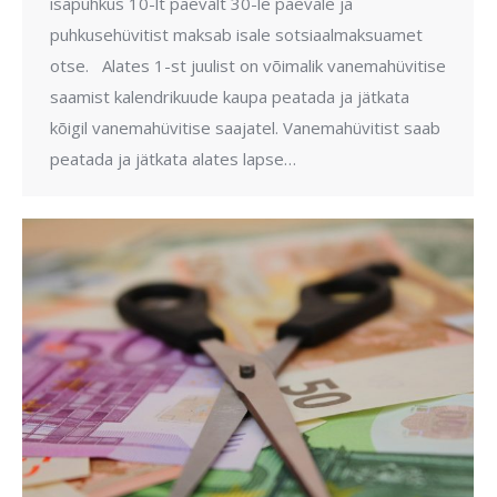
isapuhkus 10-lt päevalt 30-le päevale ja
puhkusehüvitist maksab isale sotsiaalmaksuamet
otse. Alates 1-st juulist on võimalik vanemahüvitise
saamist kalendrikuude kaupa peatada ja jätkata
kõigil vanemahüvitise saajatel. Vanemahüvitist saab
peatada ja jätkata alates lapse…