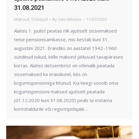
31.08.2021
Maksud
,
Töötajad
By
Siim Mõistus
11/07/2020
Alates 1. juulist peatas riik ajutiselt sissemaksed
teise pensionisambasse, mis kestab kuni 31.
augustini 2021. Erandiks on aastatel 1942–1960
sündinud isikud, kelle maksed jätkuvad tavapärases
korras. Alates detsembrist on võimalik peatada
sissemaksed ka eraisikutel, kes on
kogumispensioniga liitunud. Kui keegi soovib oma
kogumispensioni maksed ajutiselt peatada
(01.12.2020 kuni 31.08.2020) peab ta esitama
kontohaldurile või registripidajale…