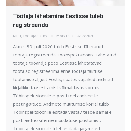
Töötaja lähetamine Eestisse tuleb
registreerida
Muu
,
Töötajad
By
Siim Mõistus
10/08/2020
Alates 30 juuli 2020 tuleb Eestisse lähetatud
töötaja registreerida Tööinspektsioonis. Lähetatud
töötaja tööandja peab Eestisse lähetatavad
töötajad registreerima enne töötaja faktilise
töötamise algust Eestis, saates vajalikud andmed
kirjalikku taasesitamist võimaldavas vormis
Tööinspektsioonile e-posti teel aadressile
posting@ti.ee. Andmete muutumise korral tuleb
Tööinspektsioonile esitada vastav teade samal e-
posti aadressil enne muudatuse jõustumist.
Tööinspektsioonile tuleb esitada järgmised