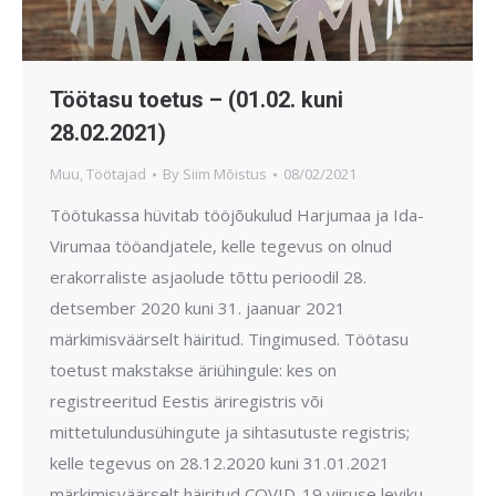
Töötasu toetus – (01.02. kuni
28.02.2021)
Muu
,
Töötajad
By
Siim Mõistus
08/02/2021
Töötukassa hüvitab tööjõukulud Harjumaa ja Ida-
Virumaa tööandjatele, kelle tegevus on olnud
erakorraliste asjaolude tõttu perioodil 28.
detsember 2020 kuni 31. jaanuar 2021
märkimisväärselt häiritud. Tingimused. Töötasu
toetust makstakse äriühingule: kes on
registreeritud Eestis äriregistris või
mittetulundusühingute ja sihtasutuste registris;
kelle tegevus on 28.12.2020 kuni 31.01.2021
märkimisväärselt häiritud COVID-19 viiruse leviku