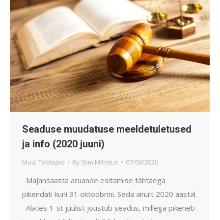
Seaduse muudatuse meeldetuletused
ja info (2020 juuni)
Muu
,
Töötajad
By
Siim Mõistus
07/06/2020
Majansaasta aruande esitamise tähtaega
pikendati kuni 31 oktoobrini. Seda ainult 2020 aastal.
Alates 1-st juulist jõustub seadus, millega pikeneb