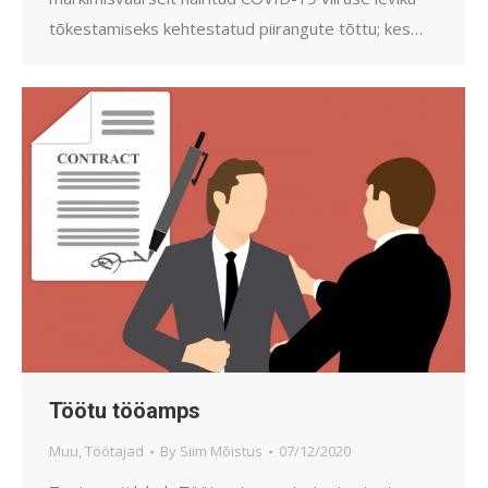
tõkestamiseks kehtestatud piirangute tõttu; kes…
Töötu tööamps
Muu
,
Töötajad
By
Siim Mõistus
07/12/2020