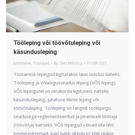
Tööleping või töövõtuleping või
käsundusleping
Juhtimime
,
Töötajad
By
Siim Mõistus
11/08/2021
Töötamise lepingud liigitatakse laias laastus kaheks:
Tööleping ja Võlaõigusseadus leping (VÕS leping).
VÕS lepingutel on omakorda liigitused, näiteks
käsundusleping, juhatuse liikme leping või
töövõtuleping. Tööleping on rangelt töölepingu
seadusega reglementeeritud ja peamiselt töötaja
(töövõtja) kaitseks. VÕS lepingud võivad olla tihti
loomingulisemad, kuid tuleb jälgida et kõik oluline