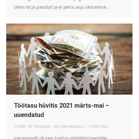
oleks kirja pandud ja ei jäeta asju oletamise…
Töötasu hüvitis 2021 märts-mai –
uuendatud
COVID-19
,
Töötajad
By
Siim Mõistus
11/05/2021
Varasemalt oli see toetus mõeldud nendele