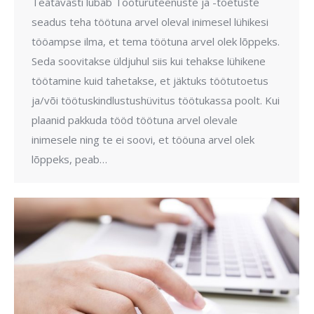
Teatavasti lubab Tööturuteenuste ja -toetuste
seadus teha töötuna arvel oleval inimesel lühikesi
tööampse ilma, et tema töötuna arvel olek lõppeks.
Seda soovitakse üldjuhul siis kui tehakse lühikene
töötamine kuid tahetakse, et jäktuks töötutoetus
ja/või töötuskindlustushüvitus töötukassa poolt. Kui
plaanid pakkuda tööd töötuna arvel olevale
inimesele ning te ei soovi, et tööuna arvel olek
lõppeks, peab…