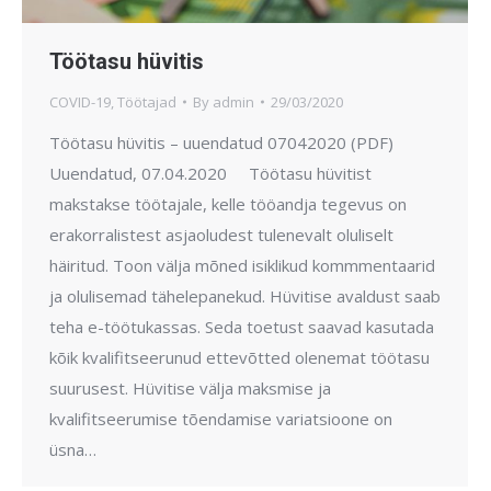
Töötasu hüvitis
COVID-19
,
Töötajad
By
admin
29/03/2020
Töötasu hüvitis – uuendatud 07042020 (PDF)
Uuendatud, 07.04.2020 Töötasu hüvitist
makstakse töötajale, kelle tööandja tegevus on
erakorralistest asjaoludest tulenevalt oluliselt
häiritud. Toon välja mõned isiklikud kommmentaarid
ja olulisemad tähelepanekud. Hüvitise avaldust saab
teha e-töötukassas. Seda toetust saavad kasutada
kõik kvalifitseerunud ettevõtted olenemat töötasu
suurusest. Hüvitise välja maksmise ja
kvalifitseerumise tõendamise variatsioone on
üsna…