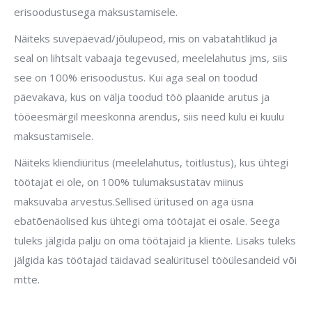
erisoodustusega maksustamisele.
Näiteks suvepäevad/jõulupeod, mis on vabatahtlikud ja
seal on lihtsalt vabaaja tegevused, meelelahutus jms, siis
see on 100% erisoodustus. Kui aga seal on toodud
päevakava, kus on välja toodud töö plaanide arutus ja
tööeesmärgil meeskonna arendus, siis need kulu ei kuulu
maksustamisele.
Näiteks kliendiüritus (meelelahutus, toitlustus), kus ühtegi
töötajat ei ole, on 100% tulumaksustatav miinus
maksuvaba arvestus.Sellised üritused on aga üsna
ebatõenäolised kus ühtegi oma töötajat ei osale. Seega
tuleks jälgida palju on oma töötajaid ja kliente. Lisaks tuleks
jälgida kas töötajad täidavad sealüritusel tööülesandeid või
mtte.