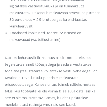
liigitatakse vastuvõtukuluks ja on tulumaksuga
maksustatav. Rakendub maksuvaba arvestuse piirmäär
32 eurot kuus + 2% brutopalgas kalendriaastas
kumuleeruvalt.
Tööalased koolitused, tootetutvustused on
maksuvabad (va. toitlustamine)
Näiteks kohustuslik firmaüritus ainult töötajatele, kus
tegeletakse ainult tööasjadega ja seda arvestatakse
tööajana (tasustatakse või antakse vastu vaba aega), on
tavaline ettevõtluskulu ja seda ei maksustata
erisoodustusega. Kui see üritus toimub näiteks metsas
talus, kus töötajatel ei ole võimalik ise süüa osta, siis ka
see ei ole maksustatav. Samas, kui õhtul pakutakse
meelelahutust (esineja vms.) siis see kuulub