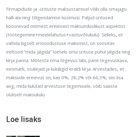
Firmapidude ja -ürituste maksustamisel võib olla omajagu
halli ala ning tõlgendamise küsimusi. Paljud üritused
koosnevad mitmest erinevast maksunduslikust aspektist
(töötegemine+meelelahutus+vastuvõtukulu). Selleks, et
vältida liigselt erisoodustuse maksmist, on soovitav
eeltood “mida jälgida” loetelu oma ürituse puhul jälgida ning
kirja panna. Mõtesta oma tegevus läbi, pane tegevuskava,
eesmärk, osalejad ja kululiigid eraldi kirja. Arvestades, et
maksude erinevus on, kas 0%, 28,2% või 66,3%, siis lisa
aeg, mida kulutad arvestuse tegemisele, võib säästa
oluliselt maksukulu.
Loe lisaks