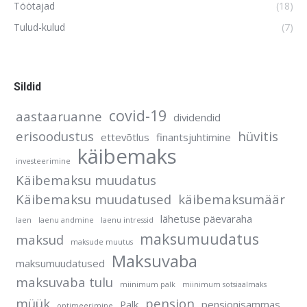
Töötajad
(18)
Tulud-kulud
(7)
Sildid
covid-19
aastaaruanne
dividendid
erisoodustus
hüvitis
ettevõtlus
finantsjuhtimine
käibemaks
investeerimine
Käibemaksu muudatus
Käibemaksu muudatused
käibemaksumäär
lähetuse päevaraha
laen
laenu andmine
laenu intressid
maksumuudatus
maksud
maksude muutus
Maksuvaba
maksumuudatused
maksuvaba tulu
miinimum palk
miinimum sotsiaalmaks
müük
pension
Palk
pensionisammas
optimeerimine