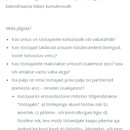
kalendriaasta lõikes kumuleruvalt.
Mida jälgida?
Kas üritus on töötajatele kohustuslik või vabatahtlik?
Kas töötajad täidavad üritusel tööülesandeid (loengud,
toote tutvustus vms.)?
Kas töötajatele makstakse üritusel osalemise eest tasu
või antakse vastu vaba aega?
Kui palju on oma töötajaid ja kui palju on partnereid
(inimeste arv) – nimekiri osalejatest?
Kussjuures erisoodustuse mõistes tõlgendatakse
“töötajaks”: a) töölepingu alusel töötav isik; b)
ametnik; c) juhtimis- või kontrollorgani liige; d)
füüsiline isik, kes müüb tööandjale kaupu pikema aja
jooksul kui kuus kuud; e) töövõtu-, käsundus- või muu