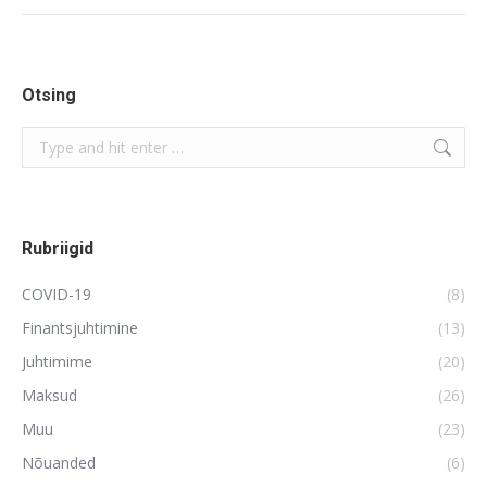
Otsing
Search:
Rubriigid
COVID-19
(8)
Finantsjuhtimine
(13)
Juhtimime
(20)
Maksud
(26)
Muu
(23)
Nõuanded
(6)