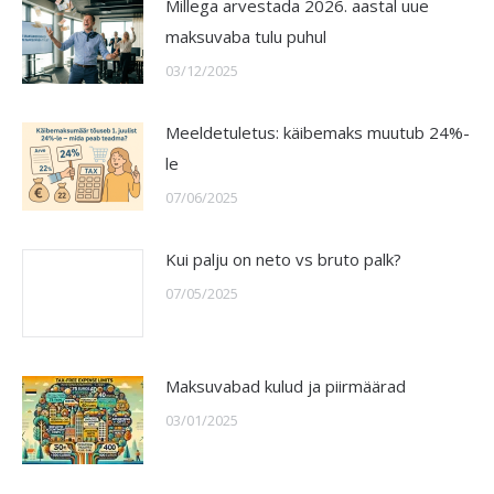
Millega arvestada 2026. aastal uue
maksuvaba tulu puhul
03/12/2025
Meeldetuletus: käibemaks muutub 24%-
le
07/06/2025
Kui palju on neto vs bruto palk?
07/05/2025
Maksuvabad kulud ja piirmäärad
03/01/2025