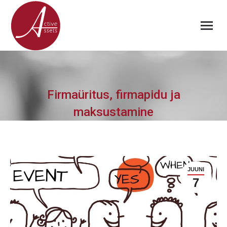
Firmaüritus, firmapidu ja
maksustamine
JUUNI
7