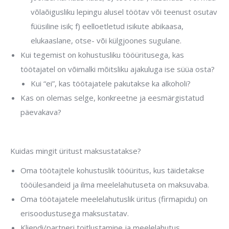
võlaõigusliku lepingu alusel töötav või teenust osutav
füüsiline isik; f) eelloetletud isikute abikaasa,
elukaaslane, otse- või külgjoones sugulane.
Kui tegemist on kohustusliku tööüritusega, kas
töötajatel on võimalki mõitsliku ajakuluga ise süüa osta?
Kui “ei”, kas töötajatele pakutakse ka alkoholi?
Kas on olemas selge, konkreetne ja eesmärgistatud
päevakava?
Kuidas mingit üritust maksustatakse?
Oma töötajtele kohustuslik tööüritus, kus täidetakse
tööülesandeid ja ilma meelelahutuseta on maksuvaba.
Oma töötajatele meelelahutuslik üritus (firmapidu) on
erisoodustusega maksustatav.
Kliendi/partneri toitlustamine ja meelelahutus