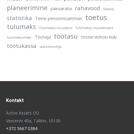
planeerimine
rahavood
päevaraha
Seadus
toetus
statistika
Teine pensionisammas
tulumaks
Tulumaksu muudatus
Tulumaksu muudatused
töötasu
Töötaja
töötervishoiu kulu
tulumaksumäär
töötukassa
väikeettevõtja
Kontakt
Active Assets OÜ
Veerenni 40a, Tallinn, 10138
+372 5667 0384