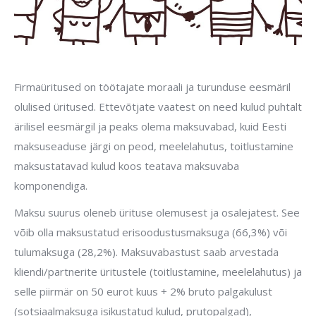
Firmaüritused on töötajate moraali ja turunduse eesmäril
olulised üritused. Ettevõtjate vaatest on need kulud puhtalt
ärilisel eesmärgil ja peaks olema maksuvabad, kuid Eesti
maksuseaduse järgi on peod, meelelahutus, toitlustamine
maksustatavad kulud koos teatava maksuvaba
komponendiga.
Maksu suurus oleneb ürituse olemusest ja osalejatest. See
võib olla maksustatud erisoodustusmaksuga (66,3%) või
tulumaksuga (28,2%). Maksuvabastust saab arvestada
kliendi/partnerite üritustele (toitlustamine, meelelahutus) ja
selle piirmär on 50 eurot kuus + 2% bruto palgakulust
(sotsiaalmaksuga isikustatud kulud, prutopalgad),