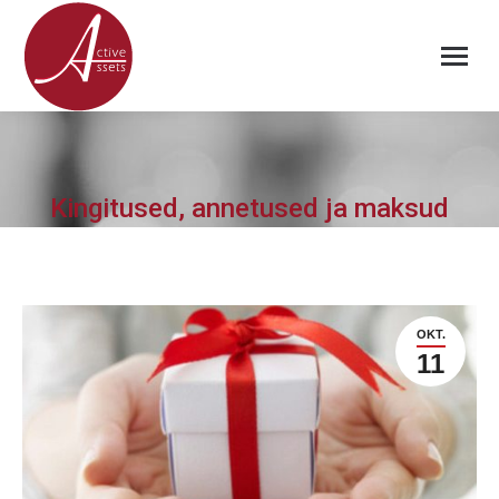
Kingitused, annetused ja maksud
OKT.
11