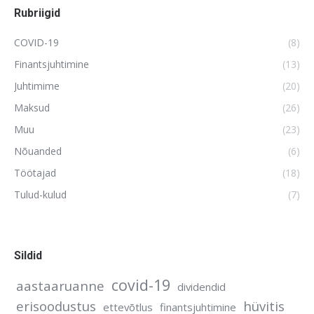
Rubriigid
COVID-19
(8)
Finantsjuhtimine
(13)
Juhtimime
(20)
Maksud
(26)
Muu
(23)
Nõuanded
(6)
Töötajad
(18)
Tulud-kulud
(7)
Sildid
covid-19
aastaaruanne
dividendid
erisoodustus
hüvitis
ettevõtlus
finantsjuhtimine