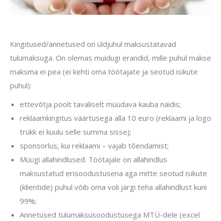
Kingitused/annetused on üldjuhul maksustatavad
tulumaksuga. On olemas muidugi erandid, mille puhul makse
maksma ei pea (ei kehti oma töötajate ja seotud isikute
puhul):
ettevõtja poolt tavaliselt müüdava kauba näidis;
reklaamkingitus väärtusega alla 10 euro (reklaami ja logo
trükk ei kuulu selle summa sisse);
sponsorlus, kui reklaami – vajab tõendamist;
Müügi allahindlused. Töötajale on allahindlus
maksustatud erisoodustusena aga mitte seotud isikute
(klientide) puhul võib oma voli järgi teha allahindlust kuni
99%;
Annetused tulumaksusoodustusega MTÜ-dele (excel