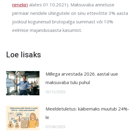
nimekiri
alates 01.10.2021). Maksuvaba annetuse
piirmäär nendele ühingutele on sinu ettevõtte 3% aasta
jooksul kogunenud brutopalga summast või 10%
eelmise majandusaasta kasumist.
Loe lisaks
Millega arvestada 2026. aastal uue
maksuvaba tulu puhul
03/12/2025
Meeldetuletus: käibemaks muutub 24%-
le
07/06/2025