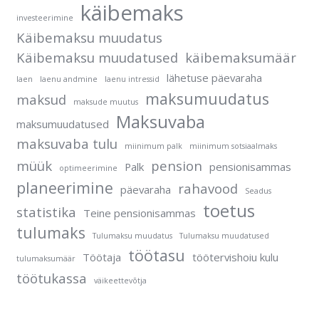
käibemaks
investeerimine
Käibemaksu muudatus
Käibemaksu muudatused
käibemaksumäär
lähetuse päevaraha
laen
laenu andmine
laenu intressid
maksumuudatus
maksud
maksude muutus
Maksuvaba
maksumuudatused
maksuvaba tulu
miinimum palk
miinimum sotsiaalmaks
müük
pension
Palk
pensionisammas
optimeerimine
planeerimine
rahavood
päevaraha
Seadus
toetus
statistika
Teine pensionisammas
tulumaks
Tulumaksu muudatus
Tulumaksu muudatused
töötasu
Töötaja
töötervishoiu kulu
tulumaksumäär
töötukassa
väikeettevõtja